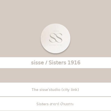
𝗌𝗂𝗌𝗌𝖾 / 𝖲𝗂𝗌𝗍𝖾𝗋𝗌 𝟣𝟫𝟣𝟨
The sisse’studio (city link)
Sisters สาขา1 บ้านเกาะ