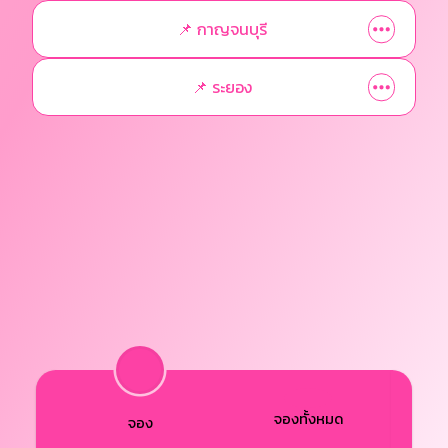
📌 กาญจนบุรี
📌 ระยอง
จองทั้งหมด
จอง