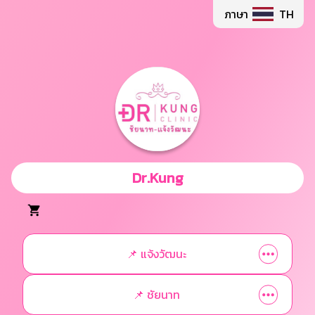
ภาษา
TH
Dr.Kung
📌 แจ้งวัฒนะ
📌 ชัยนาท