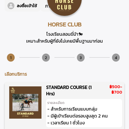
ภาษา
TH
ลงชื่อเข้าใช้
HORSE CLUB
โรงเรียนสอนขี่ม้า🐎
เหมาะสำหรับผู้ที่ยังไม่เคยมีพื้นฐานมาก่อน
1
2
3
4
เลือกบริการ
STANDARD COURSE (1
฿500
-
฿700
Hrs)
รายละเอียด
- สำหรับการเรียนแบบกลุ่ม
- มีผู้เข้าเรียนต่อรอบสูงสุด 2 คน
- เวลาเรียน 1 ชั่วโมง