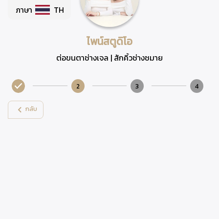
ภาษา
TH
ไพน์สตูดิโอ
ต่อขนตาช่างเจล | สักคิ้วช่างชมาย
2
3
4
กลับ