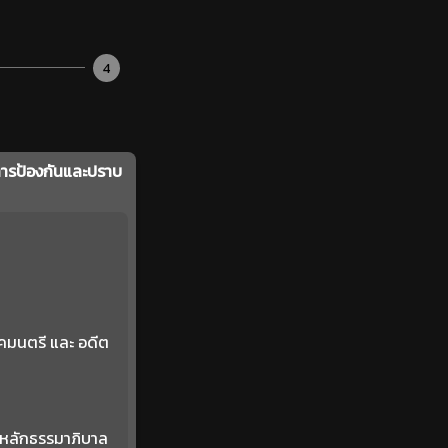
4
การป้องกันและปราบ
งคมนตรี และ อดีต
้หลักธรรมาภิบาล