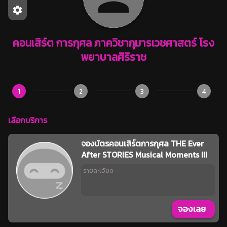
คอนเสิร์ต การกุศล ภาควิชากุมารเวชศาสตร์ โรง
พยาบาลศิริราช
1
2
3
4
เลือกบริการ
จองบัตรคอนเสิร์ตการกุศล THE Ever
After STORIES Musical Moments III
รายละเอียด
จองเลย