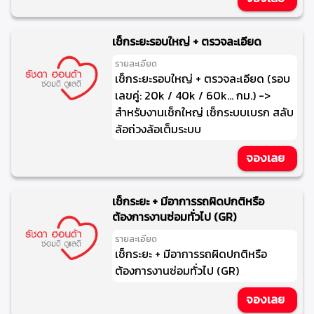
เช็กระยะรอบใหญ่ + ตรวจละเอียด
รายละเอียด
เช็กระยะรอบใหญ่ + ตรวจละเอียด (รอบ
เลขคู่: 20k / 40k / 60k... กม.) ->
สำหรับงานเช็กใหญ่ เช็กระบบเบรก สลับ
ล้อถ่วงล้อเต็มระบบ
จองเลย
เช็กระยะ + มีอาการรถผิดปกติหรือ
ต้องการงานซ่อมทั่วไป (GR)
รายละเอียด
เช็กระยะ + มีอาการรถผิดปกติหรือ
ต้องการงานซ่อมทั่วไป (GR)
จองเลย