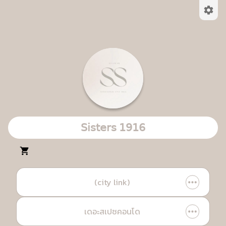
𝖲𝗂𝗌𝗍𝖾𝗋𝗌 𝟣𝟫𝟣𝟨
(city link)
เดอะสเปซคอนโด