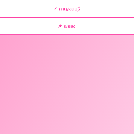
📌 กาญจนบุรี
📌 ระยอง