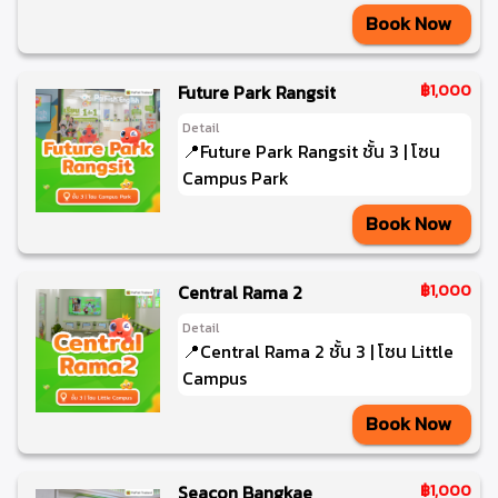
Book Now
Future Park Rangsit
฿1,000
Detail
📍Future Park Rangsit ชั้น 3 | โซน
Campus Park
Book Now
Central Rama 2
฿1,000
Detail
📍Central Rama 2 ชั้น 3 | โซน Little
Campus
Book Now
Seacon Bangkae
฿1,000