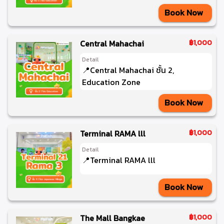
Book Now
Central Mahachai
฿1,000
Detail
📍Central Mahachai ชั้น 2,
Education Zone
Book Now
Terminal RAMA lll
฿1,000
Detail
📍Terminal RAMA lll
Book Now
The Mall Bangkae
฿1,000