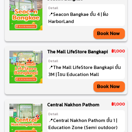
Detail
📍Seacon Bangkae ชั้น 4 | ฝั่ง
HarborLand
Book Now
The Mall LifeStore Bangkapi
฿1,000
Detail
📍The Mall LifeStore Bangkapi ชั้น
3M | โซน Education Mall
Book Now
Central Nakhon Pathom
฿1,000
Detail
📍Central Nakhon Pathom ชั้น 1 |
Education Zone (Semi outdoor)