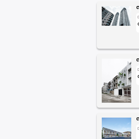
ต
ต
ต