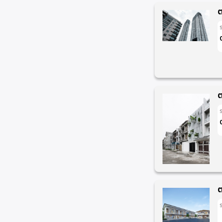
ต
ต
ต