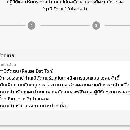
ปฏิวัติและปรับมรดกสปาไทยให้ทันสมัย ผ่านการตีความใหม่ของ
"ฤาษีดัดตน" ในโลกสปา
2
3
ืดคลาย
รายละเอียด
ฤาษีดัดตน (Reuse Dat Ton)
มีการประยุกต์ท่าฤๅษีดัดตนร่วมกับเทคนิคการนวดแบบ เชลยศักดิ์
เน้นเพิ่มความยืดหยุ่นของร่างกาย และช่วยคลายความตึงของกล้ามเนื้อ
เหมาะสำหรับทุกคน โดยเฉพาะพนักงานออฟฟิศ และผู้ที่ชื่นชอบการออ
น้ำหนักนวด: หนักปานกลาง
เหมาะสำหรับ: บรรเทาอาการปวดเมื่อย