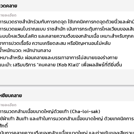
นวดคลาย
รายละเอียด
การนวดราชสำนักร่วมกับการกดจุด ใช้เทคนิคการกดจุดด้วยนิ้วและฝ่ามื
การนวดแผนโบราณแบบ ราชสำนัก เน้นการกระตุ้นการไหลเวียนของเส้น
ระบบไหลเวียนโลหิต และคลายความตึงของกล้ามเนื้อ เหมาะสำหรับทุกคน 
อาการปวดเรื้อรัง ความเครียดสะสม หรือปัญหานอนไม่หลับ
น้ำหนักนวด: หนักปานกลาง
เหมาะสำหรับ: ผ่อนคลายและบรรเทาอาการไม่สบายของร่างกาย
แนะนำ: เสริมบริการ “คบคลาย (Kob Klai)” เพื่อผลลัพธ์ที่ดียิ่งขึ้น
หยียบคลาย
รายละเอียด
การนวดกล้ามเนื้อขนาดใหญ่ด้วยเท้า (Cha-loi-sak)
ใช้ฝ่าเท้า ส้นเท้า และเท้าในการนวดกล้ามเนื้อขนาดใหญ่ ด้วยเทคนิค
ักดิ์
เน้นการคลายความตึงของกล้ามเนื้อขนาดใหญ่ และช่วยขับของเสียร