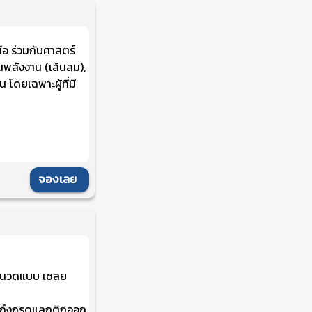
อ ร่วมกับศาสตร์
พลังงาน (เส้นลม),
โดยเฉพาะผู้ที่มี
จองเลย
การนวดแบบ เชลย
วมถึงกรดแลกติกออก